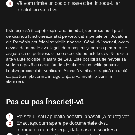
Vă vom trimite un cod din șase cifre. Introdu-l, iar
profilul tău va fi live.
Este ușor să începeți explorarea imediat, deoarece noul profil
de cazinou funcționează atât pe web, cât și pe telefon. Jucătorii
din România pot folosi serviciile noastre. Când vă înscrieți, avem
nevoie de numele dvs. legal, data nașterii și adresa pentru a ne
asigura că se potrivesc cu ceea ce este pe actele dvs. Nu există
alte valute folosite în afară de Leu. Este posibil să fie nevoie să
vedem o poză cu actul tău de identitate și un selfie pentru a
finaliza procesul de verificare. Această verificare rapidă ne ajută
să păstrăm platforma în siguranță și vă menține banii în
siguranță.
Pas cu pas Înscrieți-vă
Pe site-ul sau aplicația noastră, apăsați „Alăturați-vă“
Exact așa cum apare pe documentele dvs.,
introduceți numele legal, data nașterii și adresa.