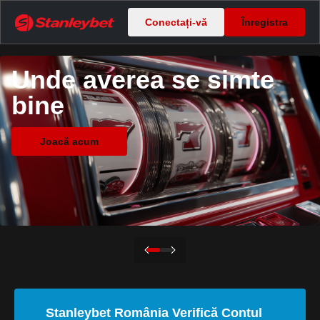
Conectați-vă
Înregistra
Unde averea se simte
bine
Joacă acum
Stanleybet România Verifică Contul