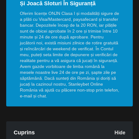
Și Joacă Sloturi În Siguranță
Oferim licențe ONJN Clasa I și modalități sigure de
a plăti cu Visa/Mastercard, paysafecard și transfer
bancar. Depozitele încep de la 20 RON, iar plățile
sunt de obicei aprobate în 2 ore și trimise între 10
minute și 24 de ore după aprobare. Pentru
jucătorii noi, există misiuni zilnice de rotire gratuită
și reîncărcări de weekend de verificat. În Contul
meu, puteți seta limite de depunere și verificări de
realitate pentru a vă asigura că jucați în siguranță.
Avem gazde vorbitoare de limba română la
mesele noastre live 24 de ore pe zi, șapte zile pe
săptămână. Dacă sunteți din România și doriți să
jucați la cazinoul nostru, Stanleybet Online
România vă ajută cu plăcere non-stop prin telefon,
e-mail și chat.
Cuprins
Hide