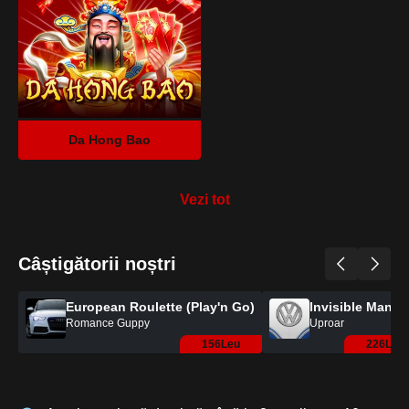
Da Hong Bao
Vezi tot
Câștigătorii noștri
European Roulette (Play'n Go)
Invisible Man
Romance Guppy
Uproar
156Leu
226Leu