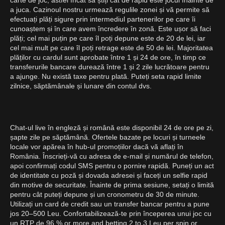
carte de joc, astfel încât să știți cât de rapid este jocul înainte de
a juca. Cazinoul nostru urmează regulile zonei și vă permite să
efectuați plăți sigure prin intermediul partenerilor pe care îi
cunoaștem și în care avem încredere în zonă. Este ușor să faci
plăți; cel mai puțin pe care îl poți depune este de 20 de lei, iar
cel mai mult pe care îl poți retrage este de 50 de lei. Majoritatea
plăților cu cardul sunt aprobate între 1 și 24 de ore, în timp ce
transferurile bancare durează între 1 și 2 zile lucrătoare pentru
a ajunge. Nu există taxe pentru plată. Puteți seta rapid limite
zilnice, săptămânale și lunare din contul dvs.
Chat-ul live în engleză și română este disponibil 24 de ore pe zi,
șapte zile pe săptămână. Ofertele bazate pe locuri și turneele
locale vor apărea în hub-ul promoțiilor dacă vă aflați în
România. Înscrieți-vă cu adresa de e-mail și numărul de telefon,
apoi confirmați codul SMS pentru o pornire rapidă. Puneți un act
de identitate cu poză și dovada adresei și faceți un selfie rapid
din motive de securitate. Înainte de prima sesiune, setați o limită
pentru cât puteți depune și un cronometru de 30 de minute.
Utilizați un card de credit sau un transfer bancar pentru a pune
jos 20–500 Leu. Confortabilizează-te prin începerea unui joc cu
un RTP de 96 % or more and betting 2 to 3 Leu per spin or