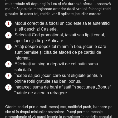
mult trebuie să depuneți în Leu și cât durează oferta. Lansează
mai întâi jocurile menționate anterior dacă vrei să folosești rotiri
gratuite. În acest fel, rotirile vor fi aplicate jocurilor corecte.
Modul corect de a folosi un cod este să te autentifici
și să deschizi Casierie.
Selectați Cod promoțional, tastați sau lipiți codul,
apoi faceți clic pe Aplicare.
Aflați despre depozitul minim în Leu, jocurile care
sunt permise și cifra de afaceri de pe cardul de
informații.
Efectuați un singur depozit de cel puțin suma
solicitată.
Începe să joci jocuri care sunt eligibile pentru a
obține rotiri gratuite sau bani bonus.
Întoarceți suma de bani afișată în secțiunea „Bonus“
înainte de a cere o retragere.
Oferim coduri prin e-mail, mesaj text, notificări push, bannere pe
site și în timpul misiunilor sezoniere. Puteți permite mesaje
promoționale și vă puteți înscrie la newsletter în setările contului