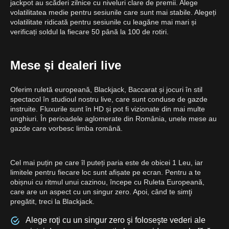
jackpot au scăderi zilnice cu niveluri clare de premii. Alege
volatilitatea medie pentru sesiunile care sunt mai stabile. Alegeți
volatilitate ridicată pentru sesiunile cu leagăne mai mari și
verificați soldul la fiecare 50 până la 100 de rotiri.
Mese și dealeri live
Oferim ruletă europeană, Blackjack, Baccarat și jocuri în stil
spectacol în studioul nostru live, care sunt conduse de gazde
instruite. Fluxurile sunt în HD și pot fi vizionate din mai multe
unghiuri. În perioadele aglomerate din România, unele mese au
gazde care vorbesc limba română.
Cel mai puțin pe care îl puteți paria este de obicei 1 Leu, iar
limitele pentru fiecare loc sunt afișate pe ecran. Pentru a te
obișnui cu ritmul unui cazinou, începe cu Ruleta Europeană,
care are un aspect cu un singur zero. Apoi, când te simţi
pregătit, treci la Blackjack.
Alege roţi cu un singur zero şi foloseşte vederi ale