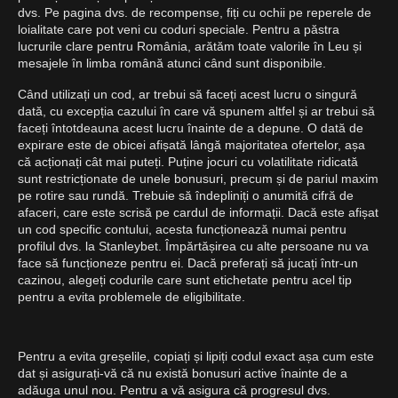
dvs. Pe pagina dvs. de recompense, fiți cu ochii pe reperele de
loialitate care pot veni cu coduri speciale. Pentru a păstra
lucrurile clare pentru România, arătăm toate valorile în Leu și
mesajele în limba română atunci când sunt disponibile.
Când utilizați un cod, ar trebui să faceți acest lucru o singură
dată, cu excepția cazului în care vă spunem altfel și ar trebui să
faceți întotdeauna acest lucru înainte de a depune. O dată de
expirare este de obicei afișată lângă majoritatea ofertelor, așa
că acționați cât mai puteți. Puține jocuri cu volatilitate ridicată
sunt restricționate de unele bonusuri, precum și de pariul maxim
pe rotire sau rundă. Trebuie să îndepliniți o anumită cifră de
afaceri, care este scrisă pe cardul de informații. Dacă este afișat
un cod specific contului, acesta funcționează numai pentru
profilul dvs. la Stanleybet. Împărtășirea cu alte persoane nu va
face să funcționeze pentru ei. Dacă preferați să jucați într-un
cazinou, alegeți codurile care sunt etichetate pentru acel tip
pentru a evita problemele de eligibilitate.
Pentru a evita greșelile, copiați și lipiți codul exact așa cum este
dat și asigurați-vă că nu există bonusuri active înainte de a
adăuga unul nou. Pentru a vă asigura că progresul dvs.