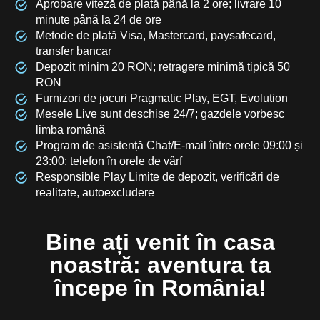
Aprobare viteză de plată până la 2 ore; livrare 10
minute până la 24 de ore
Metode de plată Visa, Mastercard, paysafecard,
transfer bancar
Depozit minim 20 RON; retragere minimă tipică 50
RON
Furnizori de jocuri Pragmatic Play, EGT, Evolution
Mesele Live sunt deschise 24/7; gazdele vorbesc
limba română
Program de asistență Chat/E-mail între orele 09:00 și
23:00; telefon în orele de vârf
Responsible Play Limite de depozit, verificări de
realitate, autoexcludere
Bine ați venit în casa
noastră: aventura ta
începe în România!