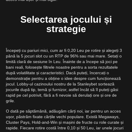
Selectarea jocului și
strategie
Începeți cu pariuri mici, cum ar fi 0,20 Leu pe rotire și alegeți 3
până la 5 jocuri slot cu un RTP de 96% sau mai mare. Setați o
limită clară de sesiune în Leu. Înainte de a începe să joci pe
bani reali, folosește filtrele noastre pentru a sorta rezultatele
după volatilitate și caracteristici. Dacă puteți, încercați o
demonstrație pentru a obține o idee despre cum funcționează
jocul. Lobby-ul cazinoului nostru de la Stanleybet sortează
jocurile după tip, temă și furnizor, astfel încât să îl puteți găsi
rapid pe cel potrivit, fără a fi nevoie să derulați ore și ore de
grile.
O dată pe săptămână, adăugăm cărți noi, iar pentru un acces
ușor, păstrăm fixate cărțile vechi populare. Există Megaways,
Cluster Pays, Hold-and-Win și mașini de fructe cu role curate și
rapide. Fiecare rotire costă între 0,10 și 50 Leu, iar unele jocuri