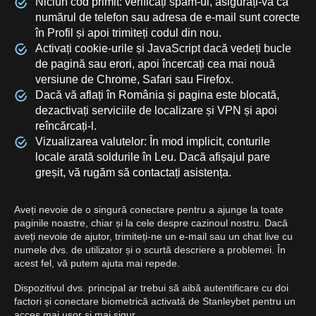
Niciun cod primit: verificați spam-ul, asigurați-vă că
numărul de telefon sau adresa de e-mail sunt corecte
în Profil și apoi trimiteți codul din nou.
Activați cookie-urile și JavaScript dacă vedeți bucle
de pagină sau erori, apoi încercați cea mai nouă
versiune de Chrome, Safari sau Firefox.
Dacă vă aflați în România și pagina este blocată,
dezactivați serviciile de localizare și VPN și apoi
reîncărcați-l.
Vizualizarea valutelor: În mod implicit, conturile
locale arată soldurile în Leu. Dacă afișajul pare
greșit, vă rugăm să contactați asistența.
Aveți nevoie de o singură conectare pentru a ajunge la toate
paginile noastre, chiar și la cele despre cazinoul nostru. Dacă
aveți nevoie de ajutor, trimiteți-ne un e-mail sau un chat live cu
numele dvs. de utilizator și o scurtă descriere a problemei. În
acest fel, vă putem ajuta mai repede.
Dispozitivul dvs. principal ar trebui să aibă autentificare cu doi
factori și conectare biometrică activată de Stanleybet pentru un
acces mai ușor și mai sigur.