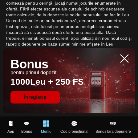
contează pentru cerință, jucați numai jocurile enumerate în
ofertă. Fără efecte ascunse ale cursului de schimb deoarece
toate calculele, de la depozite la soldul bonusului, se fac în Leu.
Un cod de multe ori nu funcționează, deoarece cronometrul a
fost epuizat, este folosit pe un produs neeligibil sau cineva
încearcă să stivuească două oferte una peste alta. Dacă
trebuie, eliminați bonusul curent, apoi utilizați din nou noul cod și
faceți o depunere pe baza sumei minime afișate în Leu.
Sunați la chat-ul nostru live dacă problemele nu dispar. Vă
Bonus
putem ajuta atât în engleză, cât și în română, iar echipa noastră
poate verifica starea contului dvs., vă poate asigura că sunteți
pentru primul depozit
eligibil și poate aplica o promoție validă dacă sistemul a ratat-o.
Când aveți întrebări despre contul dvs, dați numele de utilizator
1000Leu + 250 FS
și codul, astfel încât asistența Stanleybet să se poată uita rapid
la jurnalele. Procesul este același în zona cazinourilor, atât
pentru mesele live, cât și pentru sloturi, așa că după prima dată
Înregistra
când o faci, este ușor cu Stanleybet.
Aplicație și experiență
mobilă
App
Bonus
Meniu
Cod promoțional
Bonus fără depunere