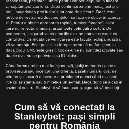
responsabil, poți stabili limite pentru cât poți depune în fiecare
zi, săptămână sau lună. După confirmarea prin mesaj text și e-
mail, majoritatea profilurilor sunt gata de plecare. Dacă este
nevoie de revizuirea documentelor, se face de obicei în aceeași
zi. Pentru a obține aprobarea rapidă, trimiteți fotografii color
care nu reflectă lumina și arată toate cele patru colțuri. De
asemenea, asigurati-va ca detaliile dvs. se potrivesc exact cu
contul dvs. De îndată ce verificarea este făcută, echipa noastră
vă va anunța. Este posibil ca înregistrarea să nu funcționeze
dacă codul SMS este greșit, cookie-urile nu sunt dezactivate sau
datele dvs. nu se potrivesc cu ID-ul dvs.
Când formularul nu mai funcționează, goliți memoria cache a
browserului sau încercați una diferită. Lăsați numărul dvs. de
telefon și o scurtă descriere a problemei atunci când discutați
live cu asistența sau trimiteți-le un e-mail. Dacă doriți să jucați în
cazinoul nostru, Stanleybet vă face ușor și sigur să vă înscrieți.
Cum să vă conectați la
Stanleybet: pași simpli
pentru România