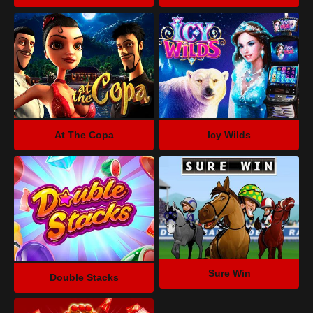
At The Copa
Icy Wilds
Sure Win
Double Stacks