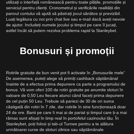
utilizați o interfață românească pentru toate plățile, promoțiile și
serviciul pentru clienți. Cronometrul și verificările realității din
panoul contului vă ajută să păstrați jocul sănătos și previzibil.
Luați legătura cu noi prin chat live sau e-mail dacă aveți nevoie
de ajutor. Includeți numele jocului și timpul pe care îl jucați,
astfel încât să putem rezolva problema rapid la Stanleybet.
Bonusuri și promoții
Rotirile gratuite de bun venit pot fi activate în „Bonusurile mele“
De asemenea, puteți alege să primiți cashback săptămânal
înainte de a efectua prima depunere ca parte a programului de
bonus. Vă vom oferi 100 de rotiri gratuite pe anumite sloturi în
valoare de 0,50 Leu fiecare atunci când faceți prima depunere
de cel puțin 50 Leu. Trebuie să pariezi de 30 de ori suma
câștigată din rotiri în 7 zile, dar rotirile în sine funcționează doar
24 de ore. Banii pe care îi mai ai de pariat și timpul care ți-a mai
rămas sunt afișați în timp real în portofelul cazinoului tău. În
Stanleybet, poți folosi și tab-ul Turnee pentru a te alătura
următoarei curse de sloturi zilnice sau săptămânale.