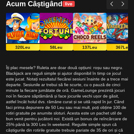
Acum Câștigând
320Leu
58Leu
137Leu
367Leu
Îți plac mesele? Ruleta are doar două opțiuni: roșu sau negru.
Blackjack are reguli simple și ajutor disponibil în timp ce jocul
este jucat. Notați rezultatul fiecărei sesiuni înainte de a trece mai
departe. Sesiunile ar trebui să fie scurte, cu o pauză de cinci
minute la fiecare jumătate de oră. GameLounge prezintă jocuri
noi în fiecare săptămână și face jocurile vechi ușor de găsit,
astfel încât holul dvs. rămâne curat și se uită rapid în jur. Când
faci prima depunere de 50 Leu sau mai mult, poți obține 100 de
rotiri gratuite pe anumite sloturi. Acesta este un pachet util de
bun venit pentru jucătorii noi. Există un bonus de reîncărcare de
25% până la 300 Leu în weekend. Regulile simple spun că
câștigurile din rotirile gratuite trebuie pariate de 35 de ori și că